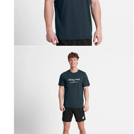
モー
ダ
ル
で
メ
ディ
ア
(1)
を
開
く