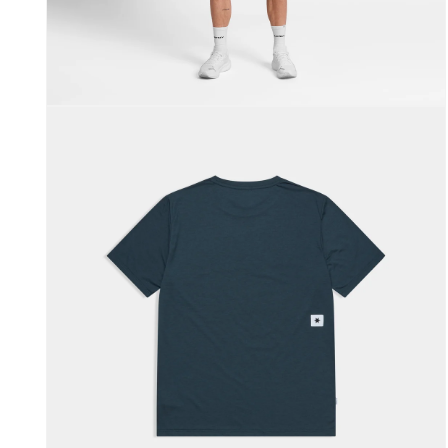
モー
ダ
ル
で
メ
ディ
ア
(3)
を
開
く