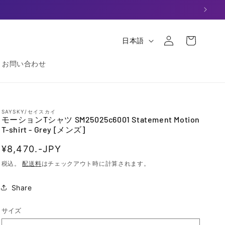
ロ
グ
カー
言
日本語
イ
ト
語
ン
お問い合わせ
SAYSKY/セイスカイ
モーションTシャツ SM25025c6001 Statement Motion
T-shirt - Grey [メンズ]
通
¥8,470.-JPY
常
税込。
配送料
はチェックアウト時に計算されます。
価
Share
格
サイズ