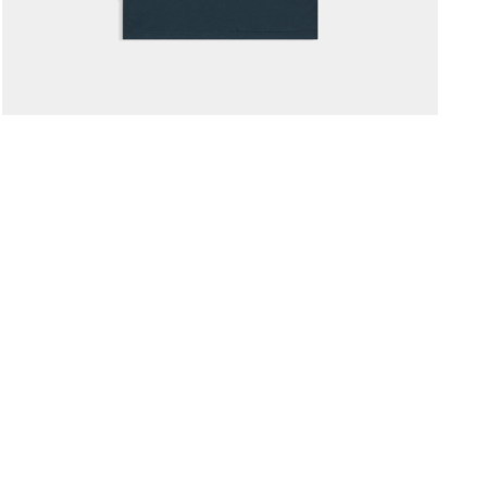
モー
ダ
ル
で
メ
ディ
ア
(4)
を
開
く