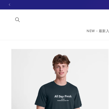
コンテ
ンツに
進む
NEW - 最新
商品情
報にス
キップ