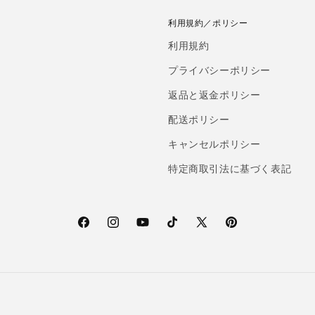
利用規約／ポリシー
利用規約
プライバシーポリシー
返品と返金ポリシー
配送ポリシー
キャンセルポリシー
特定商取引法に基づく表記
F
I
Y
T
X
P
a
n
o
i
(T
i
c
s
u
k
w
n
e
t
T
T
i
t
b
a
u
o
t
e