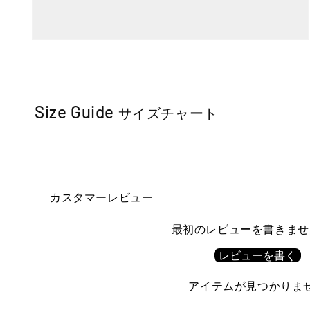
モー
ダ
ル
で
メ
ディ
Size Guide
サイズチャート
ア
(5)
を
開
く
カスタマーレビュー
最初のレビューを書きませ
レビューを書く
アイテムが見つかりま