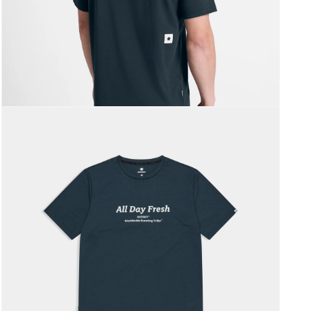
モー
ダ
ル
で
メ
ディ
ア
(2)
を
開
く