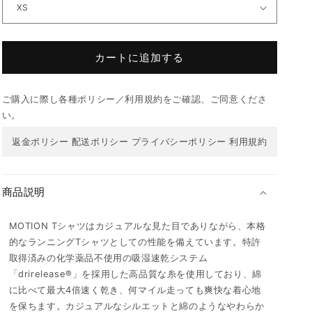
カートに追加する
ご購入に際し各種ポリシー／利用規約をご確認、ご同意くださ
い。
返金ポリシー
配送ポリシー
プライバシーポリシー
利用規約
商品説明
MOTION Tシャツはカジュアルな見た目でありながら、本格
的なランニングTシャツとしての性能を備えています。特許
取得済みの化学薬品不使用の吸湿速乾システム
「drirelease®」を採用した高品質な糸を使用しており、綿
に比べて最大4倍速く乾き、何マイル走っても爽快な着心地
を保ちます。カジュアルなシルエットと綿のようなやわらか