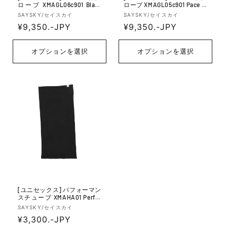
ローブ XMAGL06c901 Blaze
ローブ XMAGL05c901 Pace Gl
Mittens - Black
oves - Black
販
販
SAYSKY/セイスカイ
SAYSKY/セイスカイ
売
通
¥9,350.-JPY
売
通
¥9,350.-JPY
元:
元:
常
常
価
価
オプションを選択
オプションを選択
格
格
[ユニセックス] パフォーマン
スチューブ XMAHA01 Perfor
mance Tube - Black
販
SAYSKY/セイスカイ
売
通
¥3,300.-JPY