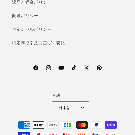
返品と返金ポリシー
配送ポリシー
キャンセルポリシー
特定商取引法に基づく表記
F
I
Y
T
X
P
a
n
o
i
(T
i
c
s
u
k
w
n
e
t
T
T
i
t
言語
b
a
u
o
t
e
日本語
o
g
b
k
t
r
o
r
e
e
e
決
k
a
r)
s
済
m
t