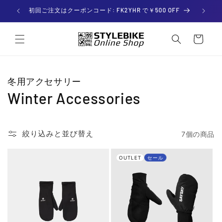
コンテ
ンツに

初回ご注文はクーポンコード: FK2YHR で￥500 OFF
進む
カー
ト
冬用アクセサリー
Winter Accessories
絞り込みと並び替え
7個の商品
OUTLET
セール