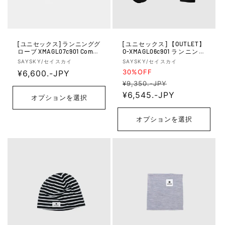
[ユニセックス] ランニンググ
[ユニセックス] 【OUTLET】
ローブ XMAGL07c901 Comba
O-XMAGL06c901 ランニング
t Mittens - Black
グローブ Xmagl06c901 Blaze
販
販
SAYSKY/セイスカイ
SAYSKY/セイスカイ
Mittens - Black
30%OFF
売
通
¥6,600.-JPY
売
通
セー
元:
元:
¥9,350.-JPY
常
常
¥6,545.-JPY
ル
価
オプションを選択
価
価
格
格
格
オプションを選択