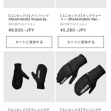
[ユニセックス] メリノハット
[ユニセックス] ネックウォー
XMAHA40c002 Striped Base
マー XMAHA41c6004 Merino
165 Merino Hat - Black/White
Base 165 Scarf - Grey
販
販
SAYSKY/セイスカイ
SAYSKY/セイスカイ
Stripes
売
通
¥6,930.-JPY
売
通
¥5,280.-JPY
元:
元:
常
常
価
価
カートに追加する
カートに追加する
格
格
[ユニセックス] ランニンググ
[ユニセックス] ランニンググ