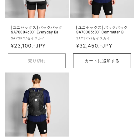
[ユニセックス] バックパック
[ユニセックス] バックパック
SA70004c901 Everyday Back
SA70003c901 Commuter Bac
pack 28l - Black
kpack 14l - Black
販
販
SAYSKY/セイスカイ
SAYSKY/セイスカイ
売
通
¥23,100.-JPY
売
通
¥32,450.-JPY
元:
元:
常
常
価
価
売り切れ
カートに追加する
格
格