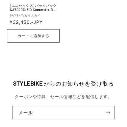
[ユニセックス] バックパック
SA70003c310 Commuter Bac
kpack 14l - Green
販
SAYSKY/セイスカイ
売
通
¥32,450.-JPY
元:
常
価
カートに追加する
格
STYLEBIKE
からのお知らせを受け取る
クーポンや特典、セール情報などを配信します。
メール