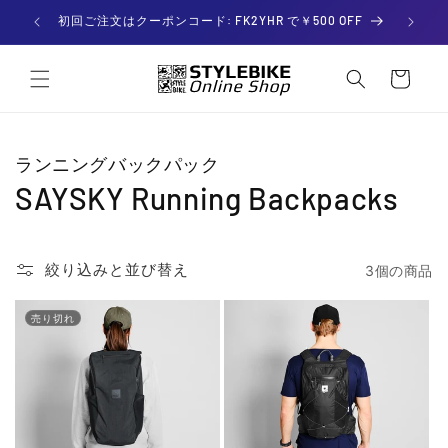
コンテ
ンツに

初回ご注文はクーポンコード: FK2YHR で￥500 OFF
進む
カー
ト
ランニングバックパック
SAYSKY Running Backpacks
絞り込みと並び替え
3個の商品
売り切れ