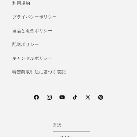
利用規約
プライバシーポリシー
返品と返金ポリシー
配送ポリシー
キャンセルポリシー
特定商取引法に基づく表記
F
I
Y
T
X
P
a
n
o
i
(T
i
c
s
u
k
w
n
e
t
T
T
i
t
言語
b
a
u
o
t
e