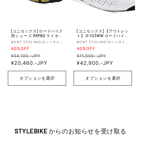
[ユニセックス] ロードバイク
[ユニセックス] 【アウトレッ
用シューズ RRPBG ライオッ
ト】 O-V23WW ロードバイク
トプラス Riot+ スタンダード
用シューズ V23ww ベイパー
販
販
BONT CYCLING/ボントサイ
BONT CYCLING/ボントサイ
フィット Boa - Matte Black/G
23 Vayp 2023 ワイドフィッ
クリング
クリング
40%OFF
40%OFF
売
売
old
ト Micr Fiber - White
通
セー
通
セー
元:
元:
¥34,100.-JPY
¥71,500.-JPY
常
¥20,460.-JPY
ル
常
¥42,900.-JPY
ル
価
価
価
価
格
格
格
格
オプションを選択
オプションを選択
STYLEBIKE
からのお知らせを受け取る