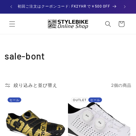
コンテ
ンツに

初回ご注文はクーポンコード: FK2YHR で￥500 OFF
進む
カー
ト
コ
sale-bont
レ
ク
絞り込みと並び替え
2個の商品
シ
ョ
セール
OUTLET
セール
ン
: