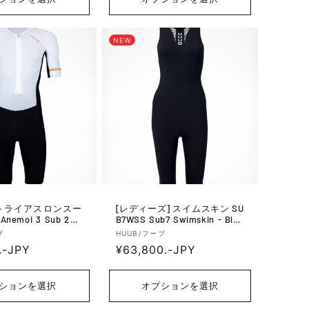
格
NEW
[レディーズ] スイムスキン SU
nemoi 3 Sub 22 -
B7WSS Sub7 Swimskin - Blac
ck/Orange/Red
k
販
ブ
HUUB/フーブ
.-JPY
通
¥63,800.-JPY
売
元:
常
価
ションを選択
オプションを選択
格