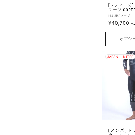
[レディーズ] トライアスロン
スーツ COREP
Prime Q2 Tri S
販
HUUB/フーブ
通
¥40,700.-
売
元:
常
価
オプシ
格
JAPAN LIMITED
[メンズ] トライアスロン用
ウェットスーツ 