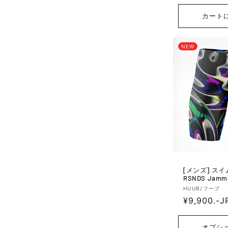
元:
常
価
カート
格
NEW
[メンズ] スイムウェア JAMME
RSNDS Jamme
販
HUUB/フーブ
通
¥9,900.-J
売
元:
常
価
オプシ