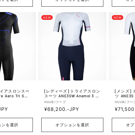
格
格
NEW
NEW
[レディーズ] トライアスロン
[メンズ] トライアスロンスー
 Aero Tri Suit
スーツ ANE3SW Anemoi 3 Su
ツ ANE3S A
lack/Blue
b 22 - White/Black/Pink
White/Bla
販
販
HUUB/フーブ
HUUB/フー
JPY
通
¥68,200.-JPY
通
¥71,500
売
売
元:
元:
常
常
価
価
ョンを選択
オプションを選択
オプ
格
格