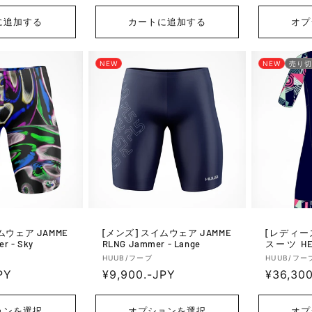
元:
元:
常
常
価
価
に追加する
カートに追加する
オプ
格
格
NEW
NEW
売り切
[メンズ] スイムウェア JAMME
[レディーズ] トライ
r - Sky
RLNG Jammer - Lange
スーツ HERS
Long Cours
販
販
HUUB/フーブ
HUUB/フー
ands
PY
通
¥9,900.-JPY
通
¥36,30
売
売
元:
元:
常
常
価
価
ョンを選択
オプションを選択
オプ