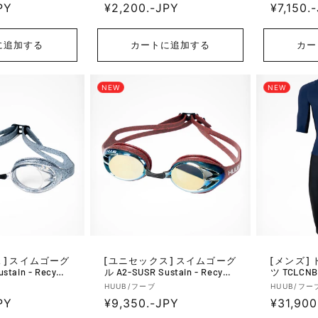
PY
通
¥2,200.-JPY
通
¥7,150.
売
売
元:
元:
常
常
価
価
に追加する
カートに追加する
カー
格
格
NEW
NEW
ーグ
[ユニセックス] スイムゴーグ
[メンズ] トライアスロンスー
stain - Recycle
ル A2-SUSR Sustain - Recycle
ツ TCLCNB 
d Red
販
販
HUUB/フーブ
HUUB/フー
PY
通
¥9,350.-JPY
通
¥31,900
売
売