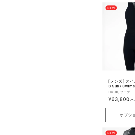
NEW
[メンズ] スイムスキン SUB7S
S Sub7 Swimsk
販
HUUB/フーブ
通
¥63,800.-
売
元:
常
価
オプシ
格
NEW