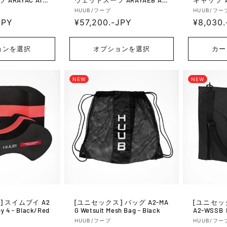
ya - Elec Blue
Baseball C
販
販
HUUB/フーブ
HUUB/フー
JPY
通
¥57,200.-JPY
通
¥8,030.
売
売
元:
元:
常
常
価
価
ョンを選択
オプションを選択
カー
格
格
NEW
NEW
A2
[ユニセックス] バッグ A2-MA
[ユニセックス] 
y 4 - Black/Red
G Wetsuit Mesh Bag - Black
A2-WSSB M
atchel - B
販
販
HUUB/フーブ
HUUB/フー