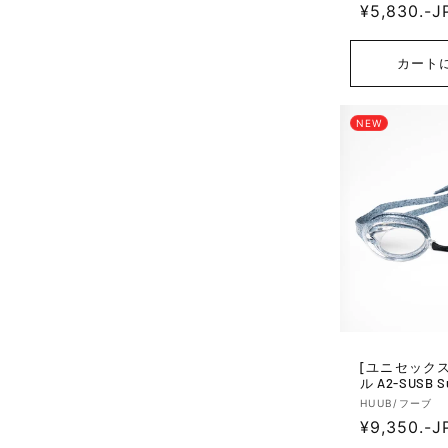
通
¥5,830.-J
売
元:
常
価
カート
格
NEW
[ユニセックス] スイムゴ
ル A2-SUSB Su
d Blue
販
HUUB/フーブ
通
¥9,350.-J
売