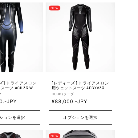
NEW
アスロン
[レディーズ] トライアスロン
ーツ AGIL33 W A
用ウェットスーツ AEGXV33 W
 - Metalic Lilac
Aegis Xv Wetsuit 3:3 - Black/
販
ブ
HUUB/フーブ
Grey
0.-JPY
通
¥88,000.-JPY
売
元:
常
価
ションを選択
オプションを選択
格
NEW