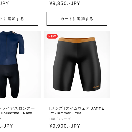
-JPY
通
¥9,350.-JPY
売
元:
常
価
トに追加する
カートに追加する
格
NEW
[メンズ] スイムウェア JAMME
Collective - Navy
RY Jammer - Yee
販
ブ
HUUB/フーブ
.-JPY
通
¥9,900.-JPY
売