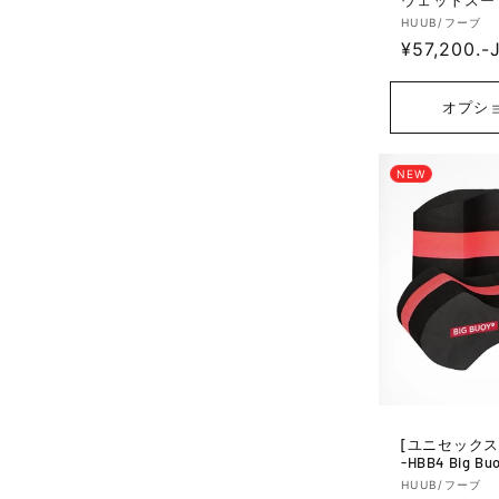
a - Charcoal
販
HUUB/フーブ
通
¥57,200.-
売
元:
常
価
オプシ
格
NEW
[ユニセックス] スイムブイ 
-HBB4 Big Buo
販
HUUB/フーブ