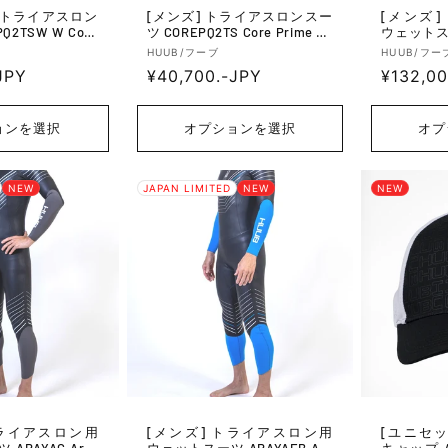
[メンズ] トライアスロンスー
[メンズ] トライアスロン用
Q2TSW W Core
ツ COREPQ2TS Core Prime Q2
ウェットスーツ
uit - Purple
Tri Suit - Yellow
us 3 3:5 -
販
販
HUUB/フーブ
HUUB/フー
JPY
通
¥40,700.-JPY
通
¥132,00
売
売
元:
元:
常
常
価
価
ョンを選択
オプションを選択
オプ
格
格
NEW
JAPAN LIMITED
NEW
NEW
[メンズ] トライアスロン用
[ユニセックス]
ARAYAC Aray
ウェットスーツ ARAYAEB Ara
キャップ A2