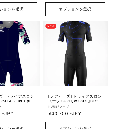
元:
常
価
ションを選択
オプションを選択
格
れ
NEW
アスロン
[レディーズ] トライアスロン
LCSB Her Spirit
スーツ COREQW Core Quarter
e Tri Suit - Navy/B
ly - Black/Blue
販
ブ
HUUB/フーブ
0.-JPY
通
¥40,700.-JPY
売
元:
常
価
ションを選択
オプションを選択