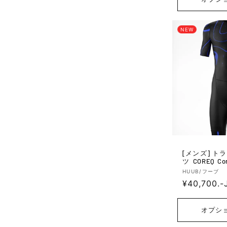
格
NEW
[メンズ] トライアスロンスー
ツ COREQ Core
Blue Slick - B
販
HUUB/フーブ
通
¥40,700.-
売
元:
常
価
オプシ
格