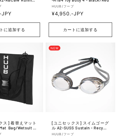
ap - Black/White
販
ブ
HUUB/フーブ
-JPY
通
¥4,950.-JPY
売
元:
常
価
トに追加する
カートに追加する
格
NEW
着替えマット
[ユニセックス] スイムゴーグ
at Bag/Wetsuit S
ル A2-SUSS Sustain - Recycle
lack
d Silver
販
ブ
HUUB/フーブ