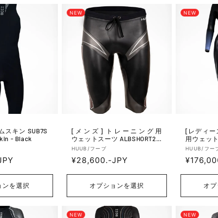
NEW
NEW
[メンズ] トレーニング用
[レディーズ] トライ
in - Black
ウェットスーツ ALBSHORT2 A
用ウェットス
lbacore Buoyancy Short - Bla
gilis 2 3:3
販
販
HUUB/フーブ
HUUB/フー
ck/Grey
JPY
通
¥28,600.-JPY
通
¥176,00
売
売
元:
元:
常
常
価
価
ョンを選択
オプションを選択
オプ
格
格
NEW
NEW