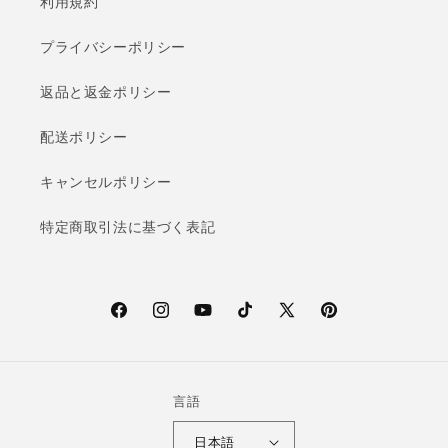
利用規約
プライバシーポリシー
返品と返金ポリシー
配送ポリシー
キャンセルポリシー
特定商取引法に基づく表記
F
I
Y
T
X
P
a
n
o
i
(T
i
c
s
u
k
w
n
e
t
T
T
i
t
言語
b
a
u
o
t
e
日本語
o
g
b
k
t
r