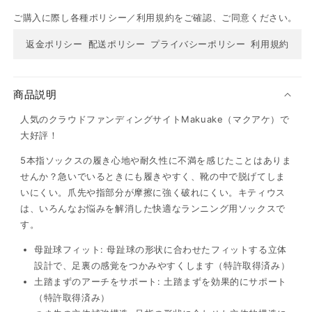
ご購入に際し各種ポリシー／利用規約をご確認、ご同意ください。
返金ポリシー
配送ポリシー
プライバシーポリシー
利用規約
商品説明
人気のクラウドファンディングサイトMakuake（マクアケ）で
大好評！
5本指ソックスの履き心地や耐久性に不満を感じたことはありま
せんか？急いでいるときにも履きやすく、靴の中で脱げてしま
いにくい。爪先や指部分が摩擦に強く破れにくい。キティウス
は、いろんなお悩みを解消した快適なランニング用ソックスで
す。
母趾球フィット: 母趾球の形状に合わせたフィットする立体
設計で、足裏の感覚をつかみやすくします（特許取得済み）
土踏まずのアーチをサポート: 土踏まずを効果的にサポート
（特許取得済み）