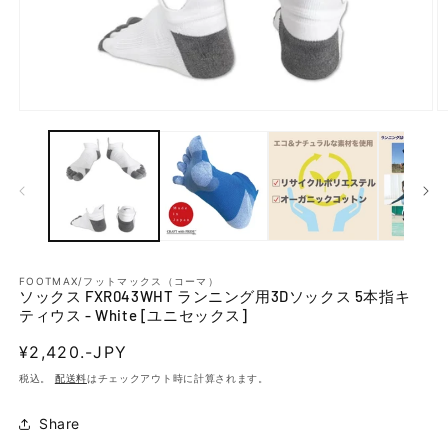
モー
ダ
ル
で
メ
ディ
ア
(1)
(2
を
開
FOOTMAX/フットマックス（コーマ）
ソックス FXR043WHT ランニング用3Dソックス 5本指キ
く
ティウス - White [ユニセックス]
通
¥2,420.-JPY
常
税込。
配送料
はチェックアウト時に計算されます。
価
格
Share