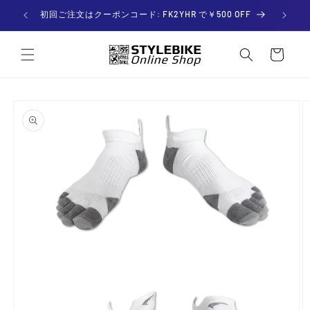
コンテ
ンツに

初回ご注文はクーポンコード: FK2YHR で￥500 OFF
進む
カー
ト
商品情
報にス
キップ