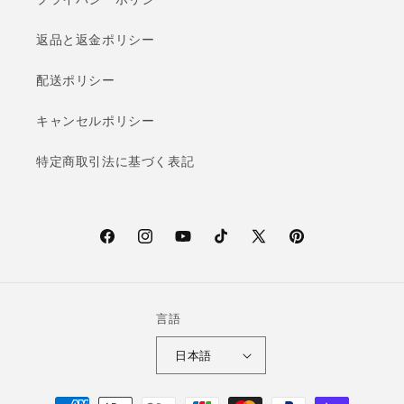
返品と返金ポリシー
配送ポリシー
キャンセルポリシー
特定商取引法に基づく表記
F
I
Y
T
X
P
a
n
o
i
(T
i
c
s
u
k
w
n
e
t
T
T
i
t
言語
b
a
u
o
t
e
日本語
o
g
b
k
t
r
o
r
e
e
e
決