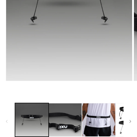
モー
ダ
ル
で
メ
ディ
ア
(1)
(2
を
開