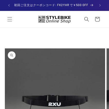
コンテ
ンツに

初回ご注文はクーポンコード: FK2YHR で￥500 OFF
進む
カー
ト
商品情
報にス
キップ