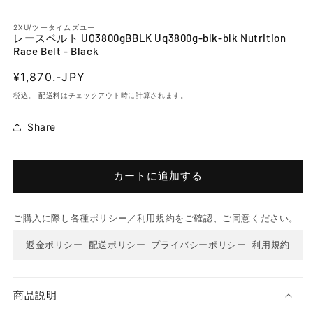
く
2XU/ツータイムズユー
レースベルト UQ3800gBBLK Uq3800g-blk-blk Nutrition
Race Belt - Black
通
¥1,870.-JPY
常
税込。
配送料
はチェックアウト時に計算されます。
価
格
Share
カートに追加する
ご購入に際し各種ポリシー／利用規約をご確認、ご同意ください。
返金ポリシー
配送ポリシー
プライバシーポリシー
利用規約
商品説明