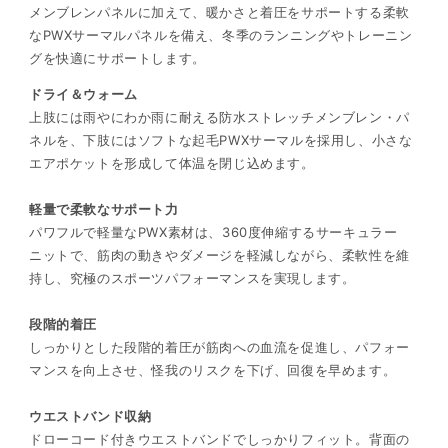
メンブレンパネルに加えて、暖かさと着圧をサポートする柔軟
なPWXサーマルパネルを備え、冬季のランニングやトレーニン
グを快適にサポートします。
ドライ＆ウォーム
上肢には雨やにわか雨に耐える防水ストレッチメンブレン・パ
ネルを、下肢にはソフトな起毛PWXサーマルを採用し、小さな
エアポケットを形成して体温を閉じ込めます。
軽量で柔軟なサポート力
パワフルで軽量なPWX素材は、360度伸縮するサーキュラー
ニットで、筋肉の動きやダメージを軽減しながら、柔軟性を維
持し、究極のスポーツパフォーマンスを実現します。
段階的着圧
しっかりとした段階的着圧が筋肉への血流を促進し、パフォー
マンスを向上させ、怪我のリスクを下げ、回復を早めます。
ウエストバンド収納
ドローコード付きウエストバンドでしっかりフィット。背面の