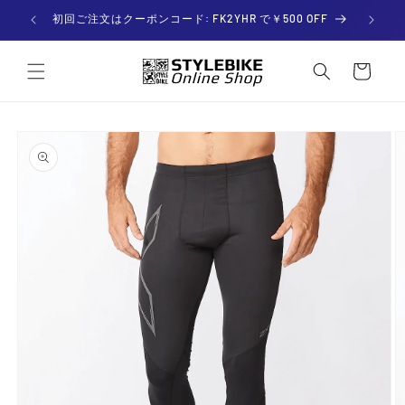
コンテ
ンツに

初回ご注文はクーポンコード: FK2YHR で￥500 OFF
進む
カー
ト
商品情
報にス
キップ