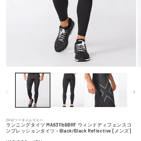
モー
ダ
ル
で
メ
ディ
ア
(1)
(2
を
開
2XU/ツータイムズユー
ランニングタイツ MA6311bBBRF ウィンドディフェンスコ
く
ンプレッションタイツ - Black/Black Reflective [メンズ]