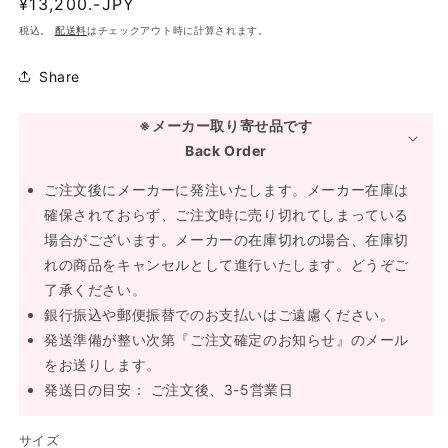
通
¥13,200.-JPY
常
税込。
配送料
はチェックアウト時に計算されます。
価
格
Share
※メーカー取り寄せ品です
Back Order
ご注文後にメーカーに発注いたします。メーカー在庫は
確保されておらず、ご注文時に売り切れてしまっている
場合がございます。メーカーの在庫切れの場合、在庫切
れの商品をキャンセルとして進行いたします。どうぞご
了承ください。
銀行振込や郵便振替でのお支払いはご遠慮ください。
発送準備が整い次第『ご注文確定のお知らせ』のメール
をお送りします。
発送日の目安： ご注文後、3-5営業日
サイズ