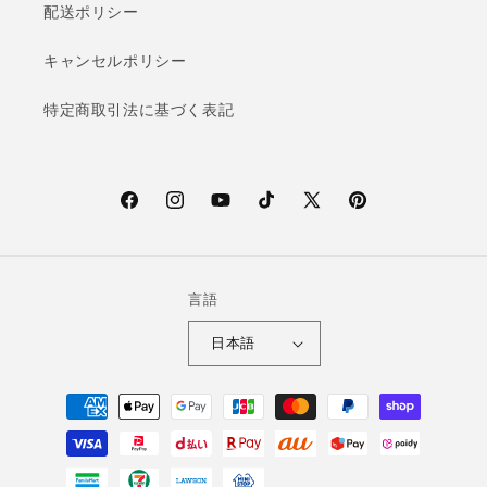
配送ポリシー
キャンセルポリシー
特定商取引法に基づく表記
F
I
Y
T
X
P
a
n
o
i
(T
i
c
s
u
k
w
n
e
t
T
T
i
t
言語
b
a
u
o
t
e
日本語
o
g
b
k
t
r
o
r
e
e
e
決
k
a
r)
s
済
m
t
方
法