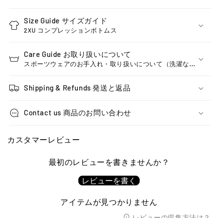
ジッパーポケットは、ランニング中にカードや鍵、携帯電話な
どを収納するのに便利です。
Size Guide サイズガイド
2XU コンプレッションボトムス
速乾性
高品質で耐久性のある吸湿発散性に優れた糸を使用し、肌を
Care Guide お取り扱いについて
クールでドライに保ちます。
スポーツウェアのお手入れ・取り扱いについて（洗濯な
ど）
視認性
Shipping & Refunds 発送と返品
太ももとふくらはぎの反射材Xロゴは、暗い場所でも360度の視
認性を確保します。
Contact us 商品のお問い合わせ
カスタマーレビュー
最初のレビューを書きませんか？
レビューを書く
アイテムが見つかりません
レビューの収集方法は？