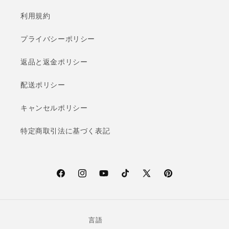
利用規約
プライバシーポリシー
返品と返金ポリシー
配送ポリシー
キャンセルポリシー
特定商取引法に基づく表記
F
I
Y
T
X
P
a
n
o
i
(T
i
c
s
u
k
w
n
e
t
T
T
i
t
言語