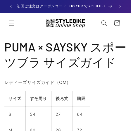
コンテ
ンツに

初回ご注文はクーポンコード: FK2YHR で￥500 OFF
進む
カー
ト
PUMA × SAYSKY スポー
ツブラ サイズガイド
レディーズサイズガイド（CM）
サイズ
すそ周り
後ろ丈
胸囲
S
54
27
64
M
60
28
72