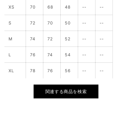
XS
70
68
48
--
--
S
72
70
50
--
--
M
74
72
52
--
--
L
76
74
54
--
--
XL
78
76
56
--
--
関連する商品を検索