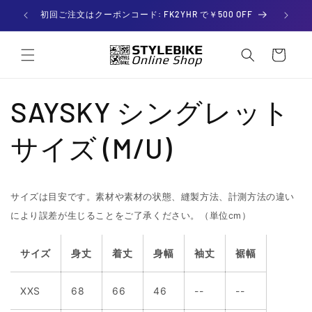
コンテ
ンツに

初回ご注文はクーポンコード: FK2YHR で￥500 OFF
進む
カー
ト
SAYSKY シングレット
サイズ (M/U)
サイズは目安です。素材や素材の状態、縫製方法、計測方法の違い
により誤差が生じることをご了承ください。
（単位cm）
サイズ
身丈
着丈
身幅
袖丈
裾幅
XXS
68
66
46
--
--