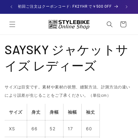
コンテ
ンツに

初回ご注文はクーポンコード: FK2YHR で￥500 OFF
進む
カー
ト
SAYSKY ジャケットサ
イズ レディーズ
サイズは目安です。素材や素材の状態、縫製方法、計測方法の違い
により誤差が生じることをご了承ください。
（単位cm）
サイズ
身丈
身幅
袖幅
袖丈
身
身
袖
袖
XS
66
52
17
60
丈
幅
幅
丈