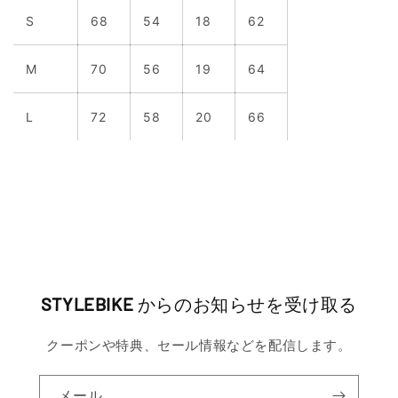
身
身
袖
袖
S
68
54
18
62
丈
幅
幅
丈
身
身
袖
袖
M
70
56
19
64
丈
幅
幅
丈
身
身
袖
袖
L
72
58
20
66
丈
幅
幅
丈
STYLEBIKE
からのお知らせを受け取る
クーポンや特典、セール情報などを配信します。
メール