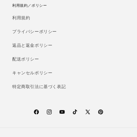
利用規約／ポリシー
利用規約
プライバシーポリシー
返品と返金ポリシー
配送ポリシー
キャンセルポリシー
特定商取引法に基づく表記
F
I
Y
T
X
P
a
n
o
i
(T
i
c
s
u
k
w
n