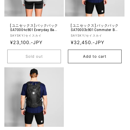
[ユニセックス] バックパック
[ユニセックス] バックパック
SA70004c901 Everyday Back
SA70003c901 Commuter Bac
pack 28l - Black
kpack 14l - Black
V
V
SAYSKY/セイスカイ
SAYSKY/セイスカイ
e
R
¥23,100.-JPY
e
R
¥32,450.-JPY
n
n
e
e
d
d
g
g
Sold out
Add to cart
o
o
u
u
r:
r:
l
l
a
a
r
r
p
p
r
r
i
i
c
c
e
e