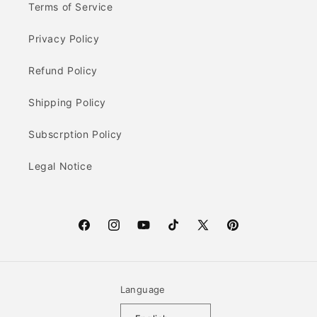
Terms of Service
Privacy Policy
Refund Policy
Shipping Policy
Subscrption Policy
Legal Notice
F
I
Y
T
X
P
a
n
o
i
(T
i
c
s
u
k
w
n
e
t
T
T
i
t
Language
b
a
u
o
t
e