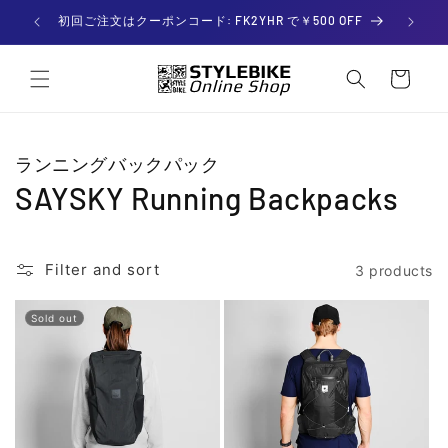
Skip to

初回ご注文はクーポンコード: FK2YHR で￥500 OFF
content
C
a
r
t
ランニングバックパック
SAYSKY Running Backpacks
Filter and sort
3 products
Sold out