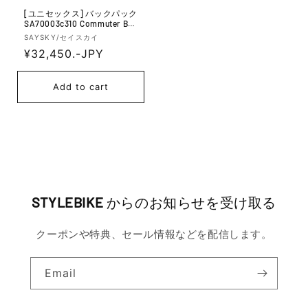
[ユニセックス] バックパック
SA70003c310 Commuter Bac
kpack 14l - Green
V
SAYSKY/セイスカイ
e
R
¥32,450.-JPY
n
e
d
g
Add to cart
o
u
r:
l
a
r
p
r
STYLEBIKE
からのお知らせを受け取る
i
c
クーポンや特典、セール情報などを配信します。
e
Email