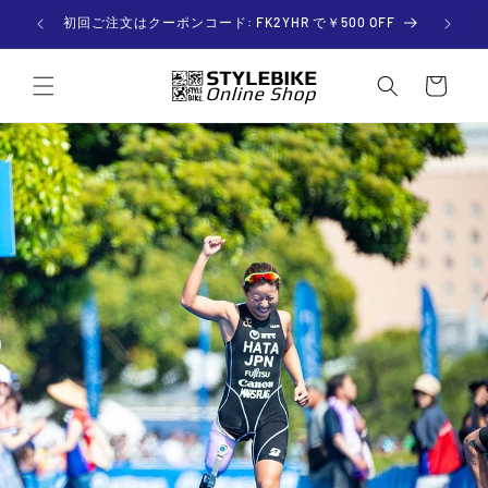
Skip to

初回ご注文はクーポンコード: FK2YHR で￥500 OFF
content
C
a
r
t