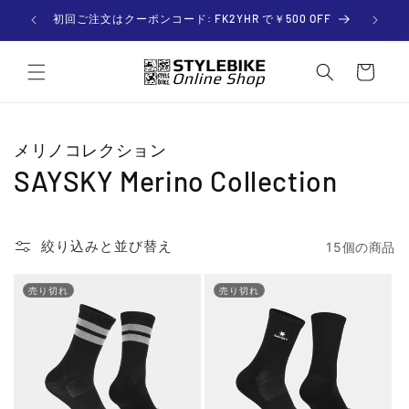
コンテ
ンツに

初回ご注文はクーポンコード: FK2YHR で￥500 OFF
進む
カー
ト
メリノコレクション
SAYSKY Merino Collection
絞り込みと並び替え
15個の商品
売り切れ
売り切れ