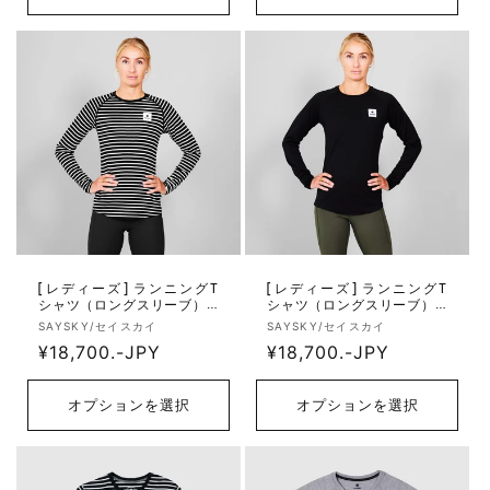
格
格
[レディーズ] ランニングT
[レディーズ] ランニングT
シャツ（ロングスリーブ） X
シャツ（ロングスリーブ） X
WRLS40c002 Wmns Merino
WRLS40c901 Wmns Merino 1
販
販
SAYSKY/セイスカイ
SAYSKY/セイスカイ
165 Long Sleeve - Black/Whi
65 Long Sleeve - Black
売
通
¥18,700.-JPY
売
通
¥18,700.-JPY
te Stripes
元:
元:
常
常
価
価
オプションを選択
オプションを選択
格
格