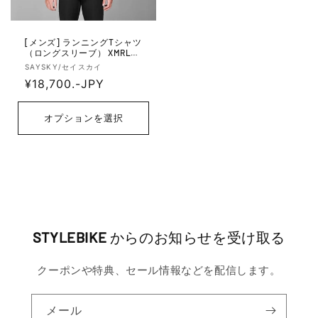
[メンズ] ランニングTシャツ
（ロングスリーブ） XMRLS4
0c901 Merino Base 165 Long
販
SAYSKY/セイスカイ
Sleeve - Black
売
通
¥18,700.-JPY
元:
常
価
オプションを選択
格
STYLEBIKE
からのお知らせを受け取る
クーポンや特典、セール情報などを配信します。
メール