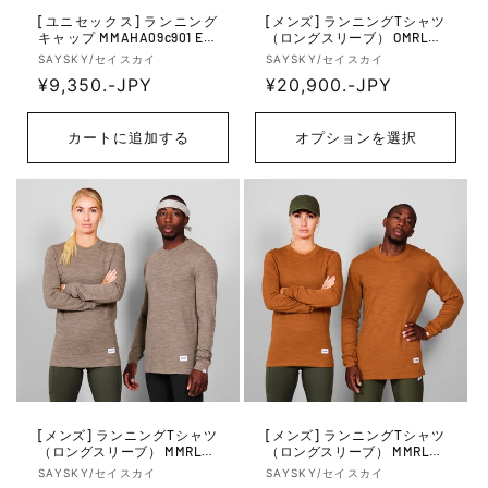
[ユニセックス] ランニング
[メンズ] ランニングTシャツ
キャップ MMAHA09c901 Eve
（ロングスリーブ） OMRLS4
ryday Merino Beanie - Black
1c2016 Merino 195 Blaze Lon
販
販
SAYSKY/セイスカイ
SAYSKY/セイスカイ
g Sleeve - Blue
売
通
¥9,350.-JPY
売
通
¥20,900.-JPY
元:
元:
常
常
価
価
カートに追加する
オプションを選択
格
格
[メンズ] ランニングTシャツ
[メンズ] ランニングTシャツ
（ロングスリーブ） MMRLS4
（ロングスリーブ） MMRLS4
1c7005 Blaze Merino 195 Lon
1c4005 Blaze Merino 195 Lon
販
販
SAYSKY/セイスカイ
SAYSKY/セイスカイ
g Sleeve - Brown Melange
g Sleeve - Orange Melange