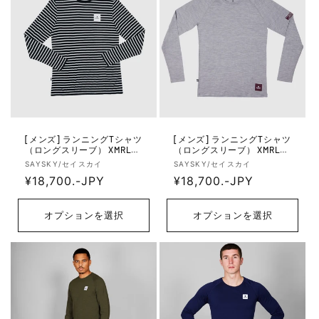
[メンズ] ランニングTシャツ
[メンズ] ランニングTシャツ
（ロングスリーブ） XMRLS4
（ロングスリーブ） XMRLS4
0c002 Merino Base 165 Long
0c6004 Merino Base 165 Lon
販
販
SAYSKY/セイスカイ
SAYSKY/セイスカイ
Sleeve - Black/White Stripes
g Sleeve - Grey
売
通
¥18,700.-JPY
売
通
¥18,700.-JPY
元:
元:
常
常
価
価
オプションを選択
オプションを選択
格
格