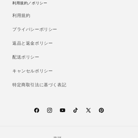
利用規約／ポリシー
利用規約
プライバシーポリシー
返品と返金ポリシー
配送ポリシー
キャンセルポリシー
特定商取引法に基づく表記
F
I
Y
T
X
P
a
n
o
i
(T
i
c
s
u
k
w
n
e
t
T
T
i
t