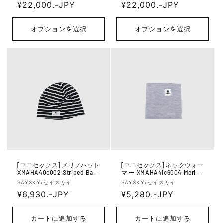
売
通
¥22,000.-JPY
売
通
¥22,000.-JPY
元:
元:
常
常
価
価
オプションを選択
オプションを選択
格
格
[ユニセックス] メリノハット
[ユニセックス] ネックウォー
XMAHA40c002 Striped Base
マー XMAHA41c6004 Merino
165 Merino Hat - Black/White
Base 165 Scarf - Grey
販
販
SAYSKY/セイスカイ
SAYSKY/セイスカイ
Stripes
売
通
¥6,930.-JPY
売
通
¥5,280.-JPY
元:
元:
常
常
価
価
カートに追加する
カートに追加する