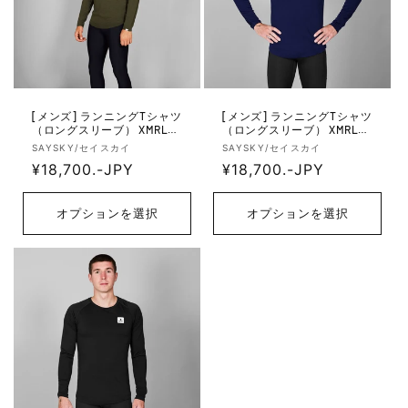
[メンズ] ランニングTシャツ
[メンズ] ランニングTシャツ
（ロングスリーブ） XMRLS4
（ロングスリーブ） XMRLS4
0c3001 Merino Base 165 Lon
0c201 Merino Base 165 Long
販
販
SAYSKY/セイスカイ
SAYSKY/セイスカイ
g Sleeve - Green
Sleeve - Blue
売
通
¥18,700.-JPY
売
通
¥18,700.-JPY
元:
元:
常
常
価
価
オプションを選択
オプションを選択
格
格