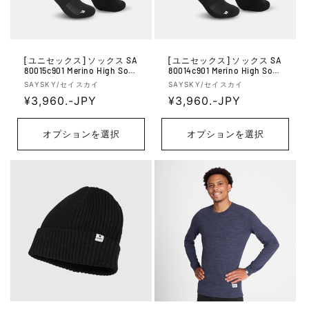
[ユニセックス] ソックス SA
[ユニセックス] ソックス SA
80015c901 Merino High Sock
80014c901 Merino High Sock
s - Black
s - Black
販
販
SAYSKY/セイスカイ
SAYSKY/セイスカイ
売
通
¥3,960.-JPY
売
通
¥3,960.-JPY
元:
元:
常
常
価
価
オプションを選択
オプションを選択
格
格