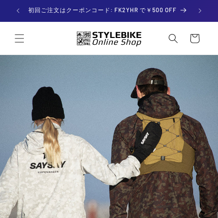
Skip to

初回ご注文はクーポンコード: FK2YHR で￥500 OFF
content
C
a
r
t