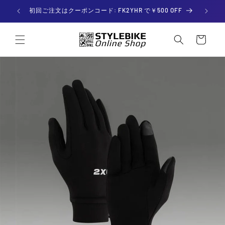
Skip to

初回ご注文はクーポンコード: FK2YHR で￥500 OFF
content
C
a
r
t