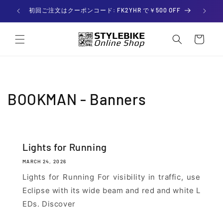
Skip to

初回ご注文はクーポンコード: FK2YHR で￥500 OFF
content
C
a
r
t
BOOKMAN - Banners
Lights for Running
MARCH 24, 2026
Lights for Running For visibility in traffic, use
Eclipse with its wide beam and red and white L
EDs. Discover